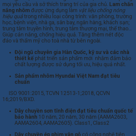
mọi yêu cầu và sở thích trang trí của gia chủ.
Lam chắn
nắng nhôm
được ứng dụng làm
vật liệu chống nóng
hiệu quả
trong nhiều loại công trình: văn phòng, trường
học, bệnh viện, nhà ga, sân bay, ngân hàng, khách sạn;
trung tâm truyền hình, trung tâm thương mại, thể thao…
Giúp cản nắng, chống hiệu quả. Tăng thêm nét độc
đáo và thẩm mỹ cho toà nhà từ bên ngoài.
Đội ngũ chuyên gia Hàn Quốc, kỹ sư và các nhà
thiết kế
phát triển sản phấm mới nhằm đảm bảo
chất lượng được sử dụng tối ưu, hiệu quả nhất.
Sản phẩm nhôm Hyundai Việt Nam đạt tiêu
chuẩn
ISO 9001:2015, TCVN 12513-1;2018, QCVN
16;2019/BXD.
Dây chuyền sơn tĩnh điện đạt tiêu chuẩn quốc tế
bảo hành
10 năm, 20 năm, 30 năm (AAMA2603,
AAMA2604, AAMA2605). Class1, Class2
Dây chuyền ép phim vân gỗ
có công nghệ tiên