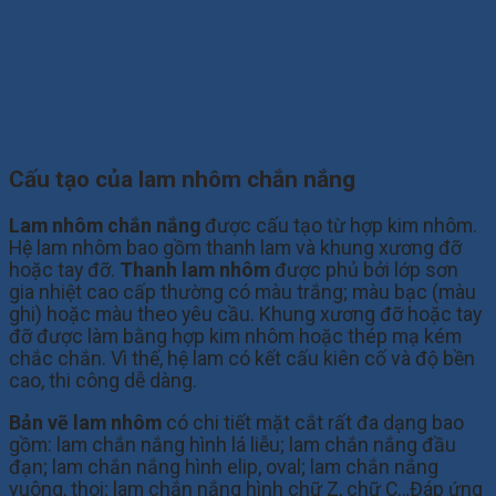
Cấu tạo của lam nhôm chắn nắng
Lam nhôm chắn nắng
được cấu tạo từ hợp kim nhôm.
Hệ lam nhôm bao gồm thanh lam và khung xương đỡ
hoặc tay đỡ.
Thanh lam nhôm
được phủ bởi lớp sơn
gia nhiệt cao cấp thường có màu trắng; màu bạc (màu
ghi) hoặc màu theo yêu cầu. Khung xương đỡ hoặc tay
đỡ được làm bằng hợp kim nhôm hoặc thép mạ kém
chắc chắn. Vì thế, hệ lam có kết cấu kiên cố và độ bền
cao, thi công dễ dàng.
Bản vẽ lam nhôm
có chi tiết mặt cắt rất đa dạng bao
gồm: lam chắn nắng hình lá liễu; lam chắn nắng đầu
đạn; lam chắn nắng hình elip, oval; lam chắn nắng
vuông, thoi; lam chắn nắng hình chữ Z, chữ C…Đáp ứng