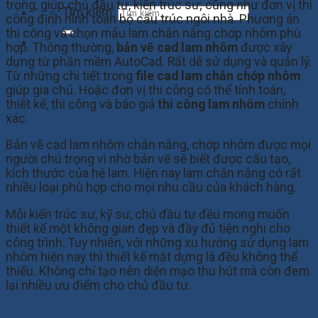
trọng, giúp chủ đầu tư, kiến trúc sư; cũng như đơn vị thi
Tìm kiếm:
công định hình toàn bộ cấu trúc ngôi nhà. Phương án
thi công và chọn mẫu lam chắn nắng chớp nhôm phù
hợp. Thông thường,
bản vẽ cad lam nhôm
được xây
dựng từ phần mềm AutoCad. Rất dễ sử dụng và quản lý.
Từ những chi tiết trong
file cad lam chắn chớp nhôm
giúp gia chủ. Hoặc đơn vị thi công có thể tính toán,
thiết kế, thi công và báo giá
thi công lam nhôm
chính
xác.
Bản vẽ cad lam nhôm chắn nắng, chớp nhôm được mọi
người chú trọng vì nhờ bản vẽ sẽ biết được cấu tạo,
kích thước của hệ lam. Hiện nay lam chắn nắng có rất
nhiều loại phù hợp cho mọi nhu cầu của khách hàng.
Mỗi kiến trúc sư, kỹ sư, chủ đầu tư đều mong muốn
thiết kế một không gian đẹp và đầy đủ tiện nghi cho
công trình. Tuy nhiên, với những xu hướng sử dụng lam
nhôm hiện nay thì thiết kế mặt dựng là đều không thể
thiếu. Không chỉ tạo nên diện mạo thu hút mà còn đem
lại nhiều ưu điểm cho chủ đầu tư.