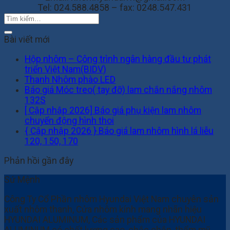
Tel:
024.588.4858 – fax: 0248.547.431
Bài viết mới
Hộp nhôm – Công trình ngân hàng đầu tư phát
triển Việt Nam(BIDV)
Thanh Nhôm phào LED
Báo giá Móc treo( tay đỡ) lam chắn nắng nhôm
132S
[ Cập nhập 2026] Báo giá phụ kiện lam nhôm
chuyển động hình thoi
{ Cập nhập 2026 } Báo giá lam nhôm hình lá liễu
120, 150, 170
Phản hồi gần đây
Sứ Mệnh
Công Ty Cổ Phần nhôm Hyundai Việt Nam chuyên sản
xuất nhôm thanh, Cửa nhôm kính mang nhãn hiệu
HYUNDAI ALUMINUM, Các sản phẩm của HYUNDAI