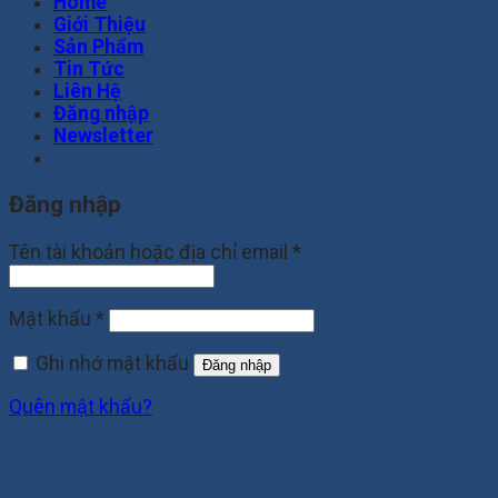
Home
Giới Thiệu
Sản Phẩm
Tin Tức
Liên Hệ
Đăng nhập
Newsletter
Đăng nhập
Tên tài khoản hoặc địa chỉ email
*
Mật khẩu
*
Ghi nhớ mật khẩu
Đăng nhập
Quên mật khẩu?