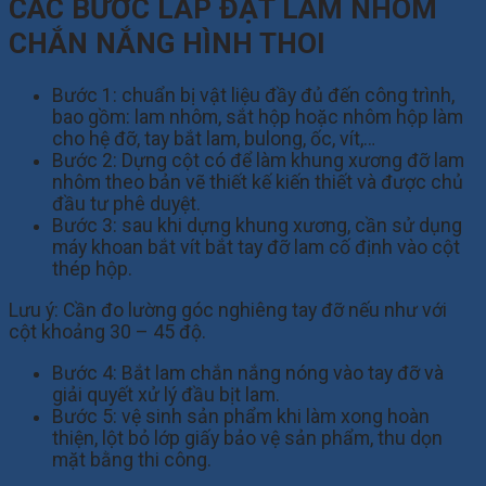
CÁC BƯỚC LẮP ĐẶT LAM NHÔM
CHẮN NẮNG HÌNH THOI
Bước 1: chuẩn bị vật liệu đầy đủ đến công trình,
bao gồm: lam nhôm, sắt hộp hoặc nhôm hộp làm
cho hệ đỡ, tay bắt lam, bulong, ốc, vít,…
Bước 2: Dựng cột có để làm khung xương đỡ lam
nhôm theo bản vẽ thiết kế kiến thiết và được chủ
đầu tư phê duyệt.
Bước 3: sau khi dựng khung xương, cần sử dụng
máy khoan bắt vít bắt tay đỡ lam cố định vào cột
thép hộp.
Lưu ý: Cần đo lường góc nghiêng tay đỡ nếu như với
cột khoảng 30 – 45 độ.
Bước 4: Bắt lam chắn nắng nóng vào tay đỡ và
giải quyết xử lý đầu bịt lam.
Bước 5: vệ sinh sản phẩm khi làm xong hoàn
thiện, lột bỏ lớp giấy bảo vệ sản phẩm, thu dọn
mặt bằng thi công.