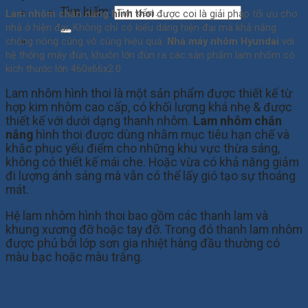
Tìm kiếm:
Lam nhôm chắn nắng hình thoi
được coi là giải pháp tối ưu cho
nhà ở hiện đại. Không chỉ có kiểu dáng hiện đại mà khả năng
chống nóng cũng vô cùng hiệu quả.
Nhà máy nhôm Hyundai
với
hệ thống máy đùn, khuôn lớn đùn ra các sản phẩm lam nhôm có
kích thước lớn 460x66x2.0
Lam nhôm hình thoi là một sản phẩm được thiết kế từ
hợp kim nhôm cao cấp, có khối lượng khá nhẹ & được
thiết kế với dưới dạng thanh nhôm.
Lam nhôm chắn
nắng
hình thoi được dùng nhằm mục tiêu hạn chế và
khắc phục yếu điểm cho những khu vực thừa sáng,
không có thiết kế mái che. Hoặc vừa có khả năng giảm
đi lượng ánh sáng mà vẫn có thể lấy gió tạo sự thoáng
mát.
Hệ lam nhôm hình thoi bao gồm các thanh lam và
khung xương đỡ hoặc tay đỡ. Trong đó thanh lam nhôm
được phủ bởi lớp sơn gia nhiệt hàng đầu thường có
màu bạc hoặc màu trắng.