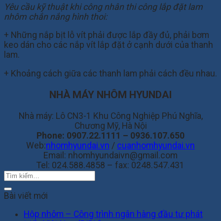
Yêu cầu kỹ thuật khi công nhân thi công lắp đặt lam
nhôm chắn nắng hình thoi:
+ Những nắp bịt lỗ vít phải được lắp đầy đủ, phải bơm
keo dán cho các nắp vít lắp đặt ở cạnh dưới của thanh
lam.
+ Khoảng cách giữa các thanh lam phải cách đều nhau.
NHÀ MÁY NHÔM HYUNDAI
Nhà máy: Lô CN3-1 Khu Công Nghiệp Phú Nghĩa,
Chương Mỹ, Hà Nội
Phone:
0907.22.1111 – 0936.107.650
Web:
nhomhyundai.vn
/
cuanhomhyundai.vn
Email: nhomhyundaivn@gmail.com
Tel:
024.588.4858 – fax: 0248.547.431
Bài viết mới
Hộp nhôm – Công trình ngân hàng đầu tư phát