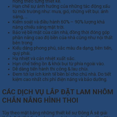
nóng theo từng thiết kế.
Hạn chế sự ảnh hưởng của những tác động xấu
từ môi trường như: mưa, gió, những vết bụi. ánh
sáng, …
Kiểm soát và điều hành 60% – 90% lượng khả
năng chiếu sáng mặt trời.
Bảo vệ bề mặt của căn nhà, đồng thời đóng góp
phần nâng cao độ bền của nhà cũng như nội thất
bên trong
Kiểu dáng phong phú, sắc màu đa dạng, tiên tiến,
quý phái.
Hạ nhiệt và cản nhiệt xuất sắc.
Hạn chế tiếng ồn & khói bụi từ phía ngoài vào.
Dễ dàng tiến hành thi công & lau chùi.
Đem tới lợi ích kinh tế bền bỉ cho chủ nhà. Do tiết
kiệm cao nhất chi phí điện năng và bảo dưỡng.
CÁC DỊCH VỤ LẮP ĐẶT LAM NHÔM
CHẮN NẮNG HÌNH THOI
Tùy theo mặt bằng những thiết kế sư Đông Á sẽ giải