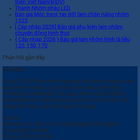
triển Việt Nam(BIDV)
Thanh Nhôm phào LED
Báo giá Móc treo( tay đỡ) lam chắn nắng nhôm
132S
[ Cập nhập 2026] Báo giá phụ kiện lam nhôm
chuyển động hình thoi
{ Cập nhập 2026 } Báo giá lam nhôm hình lá liễu
120, 150, 170
Phản hồi gần đây
Sứ Mệnh
Công Ty Cổ Phần nhôm Hyundai Việt Nam chuyên sản
xuất nhôm thanh, Cửa nhôm kính mang nhãn hiệu
HYUNDAI ALUMINUM, Các sản phẩm của HYUNDAI
ALUMINUM có chất lượng cao, chắc chắn, thẩm mỹ,
mang đến hiệu quả cho người sử dung
Địa Chỉ
Nhà máy: Lô CN3-1 Khu Công Nghiệp Phú Nghĩa,
Chương Mỹ, Hà Nội
Phone:
0936107650