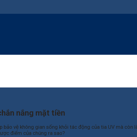
chắn nắng mặt tiền
 bảo vệ không gian sống khỏi tác động của tia UV mà còn là
nhược điểm của chúng ra sao?