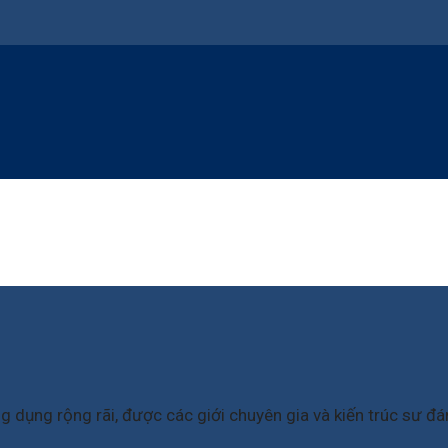
ng dụng rộng rãi, được các giới chuyên gia và kiến trúc sư đán