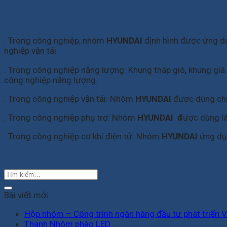
. Trong công nghiệp, nhôm
HYUNDAI
định hình được ứng dụ
nghiệp vận tải.
. Trong công nghiệp năng lượng: Khung tháp gió, khung giá 
công nghiệp năng lượng.
. Trong công nghiệp vận tải: Nhôm
HYUNDAI
được dùng cho 
. Trong công nghiệp phụ trợ: Nhôm
HYUNDAI đ
ược dùng là
. Trong công nghiệp cơ khí điện tử: Nhôm
HYUNDAI
ứng dụn
Bài viết mới
Hộp nhôm – Công trình ngân hàng đầu tư phát triển 
Thanh Nhôm phào LED