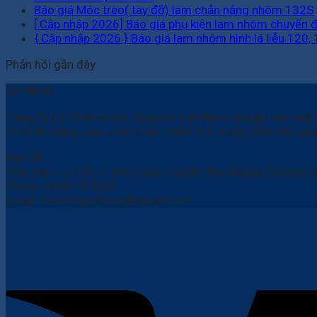
Báo giá Móc treo( tay đỡ) lam chắn nắng nhôm 132S
[ Cập nhập 2026] Báo giá phụ kiện lam nhôm chuyển đ
{ Cập nhập 2026 } Báo giá lam nhôm hình lá liễu 120,
Phản hồi gần đây
Sứ Mệnh
Công Ty Cổ Phần nhôm Hyundai Việt Nam chuyên sản xu
có chất lượng cao, chắc chắn, thẩm mỹ, mang đến hiệu qu
Địa Chỉ
Nhà máy: Lô CN3-1 Khu Công Nghiệp Phú Nghĩa, Chương M
Phone:
0936107650
Email: nhomhyundaivn@gmail.com